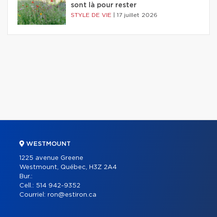
sont là pour rester
STYLE DE VIE
|
17 juillet 2026
WESTMOUNT
1225 avenue Greene
Westmount, Québec, H3Z 2A4
Bur.:
Cell.:
514 942-9352
Courriel:
ron@estiron.ca